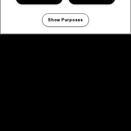
Show Purposes
Manage my cookies
facebook icon
facebook icon
facebook icon
facebook icon
facebook icon
Home
Programma
Programma archief
Nieuws
Tickets
Videoterugblik 2025