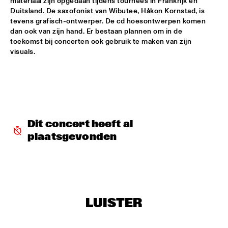
materiaal zijn opgedaan tijdens tournees in Frankrijk en 
Duitsland. De saxofonist van Wibutee, Håkon Kornstad, is 
AVISHAI COHEN AND INTERNATIONAL VAMP BAND
  •  
18:00
tevens grafisch-ontwerper. De cd hoesontwerpen komen 
JAN STEEN HALL
dan ook van zijn hand. Er bestaan plannen om in de 
toekomst bij concerten ook gebruik te maken van zijn 
visuals.
FRANCIEN VAN TUINEN QUINTET
  •  
18:00
MARIS HALL
GRISSOM HIGH SCHOOL JAZZ BAND
  •  
18:00
ESCHER HALL
TAKE 6
  •  
18:00
Dit concert heeft al 
PAUL ACKET PAVILLION
plaatsgevonden
JANE MONHEIT
  •  
18:15
VAN GOGH HALL
AMALGAM
  •  
18:30
LUISTER
SPIEGELTENT