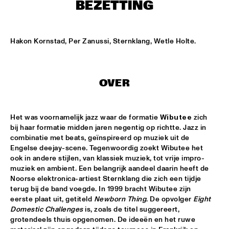
NONE
BEZETTING
DJAZZEX
  •  
17:00
NONE
Hakon Kornstad, Per Zanussi, Sternklang, Wetle Holte.
KOORENHUIS JUNIOR JAZZERS
  •  
17:00
ENTREE HALL
OVER
NATIONAL DUTCH JAZZ KIDS ALL STARS (UNDER THE 
GUIDANCE OF THE KOORENHUIS)
  •  
17:00
ONDER DE LUIFEL
Het was voornamelijk jazz waar de formatie 
Wibutee
 zich 
bij haar formatie midden jaren negentig op richtte. Jazz in 
combinatie met beats, geïnspireerd op muziek uit de 
THE JEWS BROTHERS
  •  
17:15
Engelse deejay-scene. Tegenwoordig zoekt Wibutee het 
CATSHEUVELPODIUM
ook in andere stijlen, van klassiek muziek, tot vrije impro-
muziek en ambient. Een belangrijk aandeel daarin heeft de 
TINEKE POSTMA TRIO
  •  
17:45
Noorse elektronica-artiest Sternklang die zich een tijdje 
BIRDLAND VIP
terug bij de band voegde. In 1999 bracht Wibutee zijn 
eerste plaat uit, getiteld 
Newborn Thing
. De opvolger 
Eight 
Domestic Challenges
 is, zoals de titel suggereert, 
ANTONELLO SALIS - SANDRA SATTO DUO
  •  
18:00
grotendeels thuis opgenomen. De ideeën en het ruwe 
REMBRANDT HALL