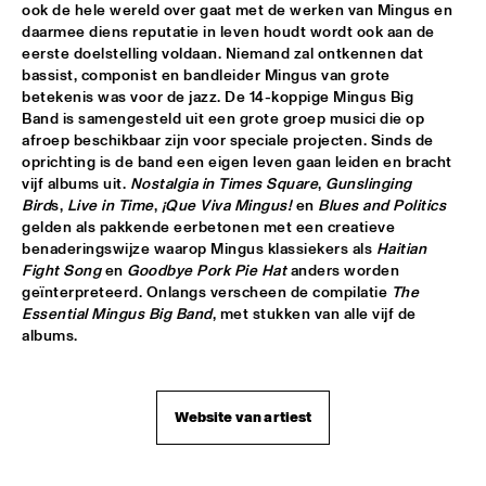
ook de hele wereld over gaat met de werken van Mingus en 
daarmee diens reputatie in leven houdt wordt ook aan de 
AVISHAI COHEN AND INTERNATIONAL VAMP BAND
  •  
18:00
eerste doelstelling voldaan. Niemand zal ontkennen dat 
JAN STEEN HALL
bassist, componist en bandleider Mingus van grote 
betekenis was voor de jazz. De 14-koppige Mingus Big 
FRANCIEN VAN TUINEN QUINTET
  •  
18:00
Band is samengesteld uit een grote groep musici die op 
MARIS HALL
afroep beschikbaar zijn voor speciale projecten. Sinds de 
oprichting is de band een eigen leven gaan leiden en bracht 
vijf albums uit. 
Nostalgia in Times Square
, 
Gunslinging 
GRISSOM HIGH SCHOOL JAZZ BAND
  •  
18:00
Bird
s, 
Live in Time
, 
¡Que Viva Mingus!
 en 
Blues and Politics
ESCHER HALL
gelden als pakkende eerbetonen met een creatieve 
benaderingswijze waarop Mingus klassiekers als 
Haitian 
TAKE 6
  •  
18:00
Fight Song
 en 
Goodbye Pork Pie Hat
 anders worden 
PAUL ACKET PAVILLION
geïnterpreteerd. Onlangs verscheen de compilatie 
The 
Essential Mingus Big Band
, met stukken van alle vijf de 
albums.
JANE MONHEIT
  •  
18:15
VAN GOGH HALL
AMALGAM
  •  
18:30
Website van artiest
SPIEGELTENT