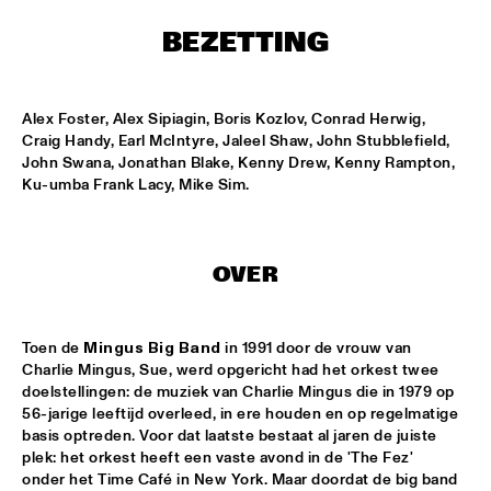
NONE
BEZETTING
DJAZZEX
  •  
17:00
NONE
Alex Foster, Alex Sipiagin, Boris Kozlov, Conrad Herwig, 
KOORENHUIS JUNIOR JAZZERS
  •  
17:00
Craig Handy, Earl McIntyre, Jaleel Shaw, John Stubblefield, 
ENTREE HALL
John Swana, Jonathan Blake, Kenny Drew, Kenny Rampton, 
Ku-umba Frank Lacy, Mike Sim.
NATIONAL DUTCH JAZZ KIDS ALL STARS (UNDER THE 
GUIDANCE OF THE KOORENHUIS)
  •  
17:00
ONDER DE LUIFEL
OVER
THE JEWS BROTHERS
  •  
17:15
CATSHEUVELPODIUM
Toen de 
Mingus Big Band
 in 1991 door de vrouw van 
Charlie Mingus, Sue, werd opgericht had het orkest twee 
TINEKE POSTMA TRIO
  •  
17:45
doelstellingen: de muziek van Charlie Mingus die in 1979 op 
BIRDLAND VIP
56-jarige leeftijd overleed, in ere houden en op regelmatige 
basis optreden. Voor dat laatste bestaat al jaren de juiste 
ANTONELLO SALIS - SANDRA SATTO DUO
  •  
18:00
plek: het orkest heeft een vaste avond in de 'The Fez' 
REMBRANDT HALL
onder het Time Café in New York. Maar doordat de big band 