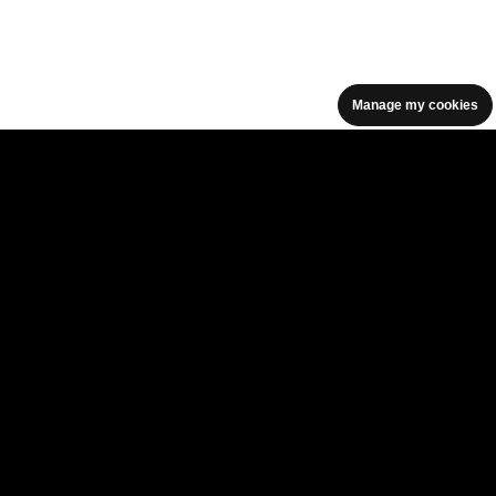
Manage my cookies
facebook icon
facebook icon
facebook icon
facebook icon
facebook icon
Home
Programma
Programma archief
Nieuws
Tickets
Videoterugblik 2025