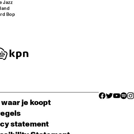
 Jazz 
land 
rd Bop 
facebook icon
facebook ico
facebook 
facebo
fac
 waar je koopt
regels
acy statement