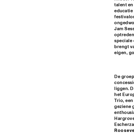
talent en
MARIS HALL
educatie 
festivalo
ongedwon
Jam Sess
ESCHER HALL
optreden 
speciale 
brengt va
SPIEGELTENT
eigen, g
ENTREE HALL
De groep 
concessie
liggen. D
het Europ
Trio, een
geziene g
enthousi
Hargrove
Rooseve