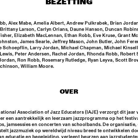
BEZETTING
JANE MONHEIT
b, Alex Mabe, Amelia Albert, Andrew Pulkrabek, Brian Jordan,
, Brittany Larson, Carlyn Orians, Daune Hanson, Duncan Robins
isher, Elizabeth MacLennan, Ethan Robb, Eve Kruse, Grant McV
EIVIND AARSE
ohnston, James Searle, Jeffrey Mason, John Butler, John Feren
e Schoepflin, Larry Jordan, Michael Chapman, Michael Kinsella
Lewis, Peter Andersen, Rachel Jordan, Rhonda Robb, Robert 
ANTONELLO SALIS - SANDRA S
Jordan, Ron Robb, Rosemary Rutledge, Ryan Leyva, Scott Brow
DUO
chinson, William Moore.
17:00
17:30
18:00
18:30
1
OVER
MIKE KENAELL
ational Association of Jazz Educators (IAJE) verzorgt dit jaar 
er een aantrekkelijk en leerzaam jazzprogramma op het festiva
s, jamsessies en concerten van schoolbands. De organisatie, d
stelt jazzmuziek op wereldwijd niveau breed te ontwikkelen doo
n educatie en begeleiding, verleent beurzen aan jazzstudenten