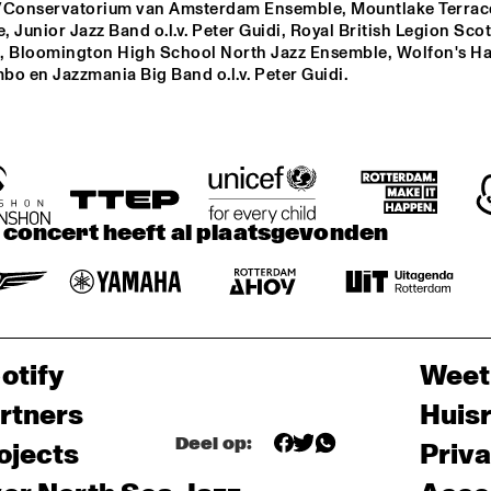
/Conservatorium van Amsterdam Ensemble, Mountlake Terrace
 Junior Jazz Band o.l.v. Peter Guidi, Royal British Legion Scot
, Bloomington High School North Jazz Ensemble, Wolfon's Ha
bo en Jazzmania Big Band o.l.v. Peter Guidi.
t concert heeft al plaatsgevonden
otify
Weet
rtners
Huis
Deel op:
ojects
Priv