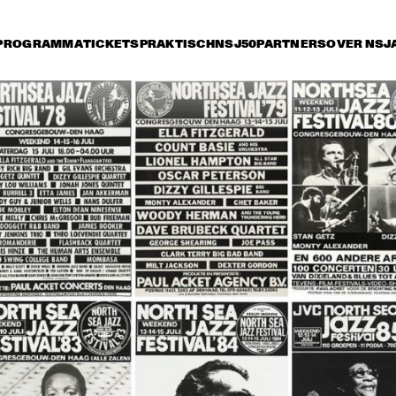
PROGRAMMA
TICKETS
PRAKTISCH
NSJ50
PARTNERS
OVER NSJ
rijdag 12 juli
zaterdag 13 juli
zondag 14 juli
17:00
17:30
18:00
18:30
1
TINEKE POSTMA TRIO
NT GABRIEL'S CELESTIAL BRASS BAND
WAYNE SHORTE
HANCOCK