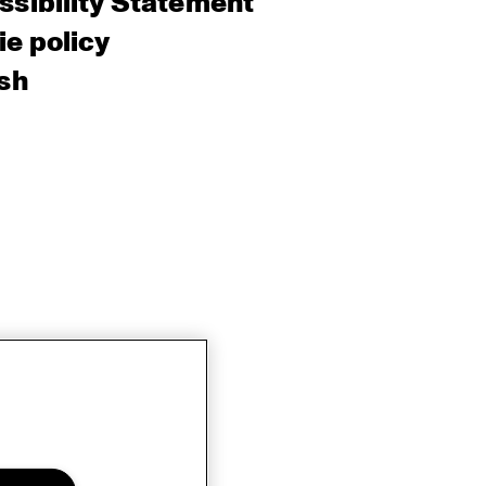
sibility Statement
e policy
sh