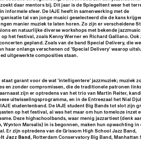
FRANCIEN VAN TUINEN QUINT
 zoekt daar mentors bij. Dit jaar is de Spiegeltent weer het terr
in informele sfeer. De IAJE heeft in samenwerking met de 
rganisatie tal van jonge musici geselecteerd die de kans krijge
gen manier muziek te laten horen. Zo zijn er verscheidene St
GRISSOM HIGH SCHOOL JAZZ
ions en natuurlijke diverse workshops met bekende jazzmusici 
op het festival, zoals Kenny Werner en Richard Galliano. Ook zi
concerten gepland. Zoals van de band Special Delivery, die we
AMALGAM
n haar onlangs verschenen cd 'Special Delivery' waarop uitslu
oed uitgewerkte composities staan.
KOORENHUIS JUNIOR 
NIAL DJULIAR
JAZZERS
staat garant voor de wat 'intelligentere' jazzmuziek; muziek z
s en zonder compromissen, die de traditionele patronen links 
aarnaast zijn er optredens van het trio van Martin Reiter, kandi
ese uitwisselingsprogramma, en in de Entreezaal het Nial Djul
 IAJE studentenband. De IAJE student Big Bands tot slot zijn gr
asten op het festival, al was het maar om hun tomeloze inzet e
asme. Deze highschoolbands, waar menig jazzartiest (denk aan
, Wynton Marsalis) in is begonnen, maken hun opwachting in 
Escherzaal. Er zijn optredens van de Grissom High School Jazz Band, 
lt Jazz Band
, Rotterdam Conservatory Big Band, Manhattan 