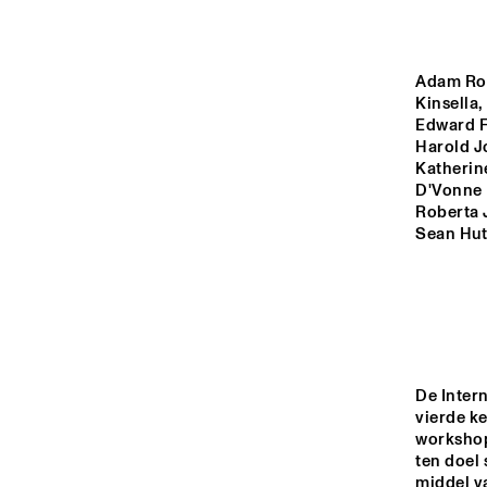
ROOF TERRACE
VAN GOGH HALL
Adam Rob
Kinsella
Edward F
PAULUS POTTER 
Harold J
HALL
Katherin
D'Vonne 
Roberta 
REMBRANDT HALL
Sean Hut
16:00
16:30
MONDRIAAN HALL
De Intern
vierde ke
CAREL WILLINK 
workshop
HALL
ten doel 
middel va