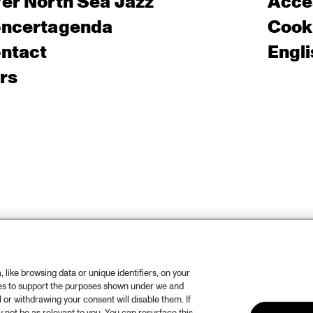
er North Sea Jazz
Acces
ncertagenda
Cooki
ntact
Engli
rs
like browsing data or unique identifiers, on your
ies to support the purposes shown under we and
 or withdrawing your consent will disable them. If