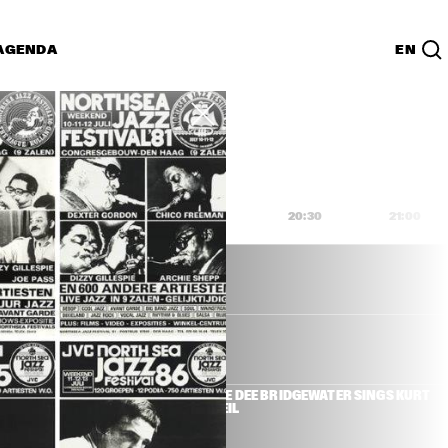
AGENDA
EN
Lijst
PDF
9:00
19:30
20:00
20:30
21:00
R & HERBIE 
DEE DEE BRIDGEWATER SINGS KURT 
WEIL