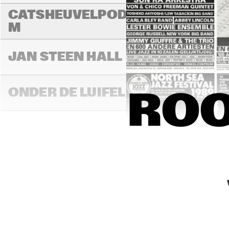
CATSHEUVELPODIU
M
JAN STEEN HALL
ONDER DE LUIFEL
ROO
16:00
16:30
STATENHALL
PAUL ACKET 
PAVILLION