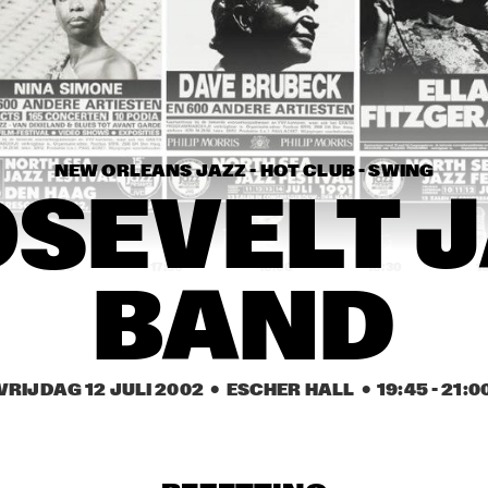
THE JEWS BROTHERS
AVISHAI COHEN AND INTERNA
VAMP BAND
NEW ORLEANS JAZZ - HOT CLUB - SWING
NATIONAL DUTCH JAZZ KIDS ALL STARS (UNDER THE GUIDANC
SEVELT J
17:00
17:30
18:00
18:30
1
BAND
ANGELIQUE K
TAKE 6
VRIJDAG 12 JULI 2002
  •  ESCHER HALL
  •  
19:45
 - 
21:0
DUTCH