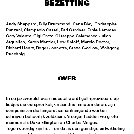
NONE
BEZETTING
DJAZZEX
  •  
17:00
NONE
Andy Sheppard, Billy Drummond, Carla Bley, Christophe 
Panzani, Ciampaolo Casati, Earl Gardner, Ernie Hammes, 
Gary Valente, Gigi Grata, Giuseppe Calamosca, Julian 
KOORENHUIS JUNIOR JAZZERS
  •  
17:00
Arguelles, Karen Mantler, Lew Soloff, Marcio Doctor, 
ENTREE HALL
Richard Henry, Roger Jannotta, Steve Swallow, Wolfgang 
Puschnig.
NATIONAL DUTCH JAZZ KIDS ALL STARS (UNDER THE 
GUIDANCE OF THE KOORENHUIS)
  •  
17:00
ONDER DE LUIFEL
OVER
THE JEWS BROTHERS
  •  
17:15
CATSHEUVELPODIUM
In de jazzwereld, waar meestal wordt geïmproviseerd op 
TINEKE POSTMA TRIO
  •  
17:45
liedjes die oorspronkelijk maar drie minuten duren, zijn 
BIRDLAND VIP
componisten die langere, samenhangende werken 
schrijven behoorlijk zeldzaam. Vroeger hadden we grote 
mannen als Duke Ellington en Charles Mingus. 
ANTONELLO SALIS - SANDRA SATTO DUO
  •  
18:00
Tegenwoordig zijn het - en dat is een gunstige ontwikkeling 
REMBRANDT HALL