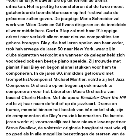
-voornamelijk vrouwen die op dit terrein de dienst 
uitmaken. Het is prettig te constateren dat de twee meest 
AVISHAI COHEN AND INTERNATIONAL VAMP BAND
  •  
18:00
getalenteerde toondichteressen op het festival acte de 
JAN STEEN HALL
présence zullen geven. De jeugdige Maria Schneider zal 
werk van Miles Davis en Gil Evans dirigeren en de inmiddels 
al weer middelbare 
Carla Bley
 zal met haar 17-koppige 
FRANCIEN VAN TUINEN QUINTET
  •  
18:00
orkest naar verluidt alleen maar nieuwe composities ten 
MARIS HALL
gehore brengen. Bley, die had leren spelen van haar vader, 
trok halverwege de jaren 50 naar New York, waar zij in 
GRISSOM HIGH SCHOOL JAZZ BAND
  •  
18:00
clubs sigaretten verkocht en wanneer de gelegenheid zich 
ESCHER HALL
voordeed ook een beetje piano speelde. Zij trouwde met 
pianist Paul Bley en begon al snel stukken voor hem te 
componeren. In de jaren 60, inmiddels getrouwd met 
TAKE 6
  •  
18:00
trompettist/componist Michael Mantler, richtte zij het Jazz 
PAUL ACKET PAVILLION
Composers Orchestra op en begon zij ook muziek te 
componeren voor het Liberation Music Orchestra van 
JANE MONHEIT
  •  
18:15
bassist Charlie Haden. Met de opera 
Escalator Over the Hill
VAN GOGH HALL
zette zij haar naam definitief op de jazzkaart. Drama en 
humor, meestal binnen het bestek van één enkel stuk, zijn 
de componenten die Bley's muziek kenmerken. De laatste 
AMALGAM
  •  
18:30
jaren werkt zij voornamelijk met haar nieuwe levenspartner 
SPIEGELTENT
Steve Swallow, de volstrekt originele basgitarist met wie zij 
zo goed als in alle mogelijke bezettingen de sterren van de 