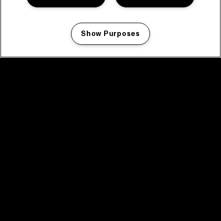
Show Purposes
Manage my cookies
facebook icon
facebook icon
facebook icon
facebook icon
facebook icon
Home
Programma
Programma archief
Nieuws
Tickets
Videoterugblik 2025