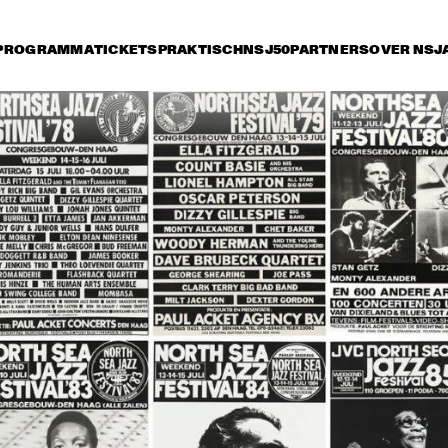
PROGRAMMA
TICKETS
PRAKTISCH
NSJ50
PARTNERS
OVER NSJ
rijdag 12 juli
zaterdag 13 juli
zondag 14 juli
17:00
17:30
18:00
18:30
1
TINEKE POSTMA TRIO
NT GABRIEL'S CELESTIAL BRASS BAND
WAYNE SHORTE
HANCOCK