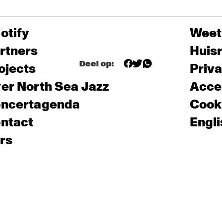
otify
Weet
rtners
Huis
Deel op:
ojects
Priv
er North Sea Jazz
Acces
ncertagenda
Cooki
ntact
Engli
rs