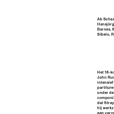
ROOF TERRACE
VAN GOGH HALL
Ab Schaa
Hansjörg
Barnes, M
PAULUS POTTER 
Sibelo, 
HALL
REMBRANDT HALL
16:00
16:30
Het 18-k
John Ruo
intensie
MONDRIAAN HALL
partiture
onder de 
componis
CAREL WILLINK 
dat Stray
HALL
hij werk
een verz