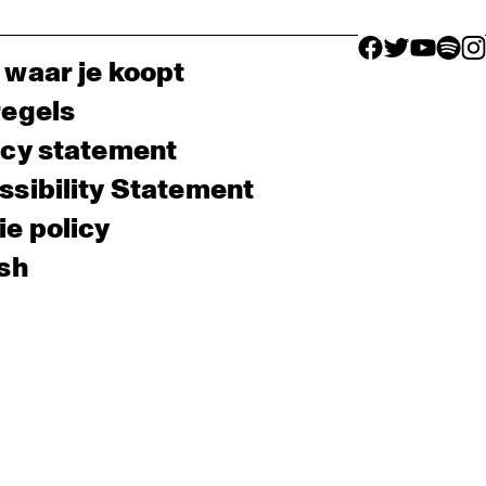
facebook icon
facebook ico
facebook 
facebo
fac
 waar je koopt
regels
acy statement
sibility Statement
e policy
sh