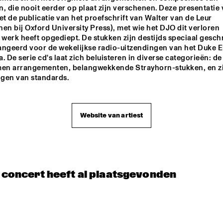
FRANCIEN VAN TUINEN QUINT
, die nooit eerder op plaat zijn verschenen. Deze presentatie v
 de publicatie van het proefschrift van Walter van de Leur 
en bij Oxford University Press), met wie het DJO dit verloren 
werk heeft opgediept. De stukken zijn destijds speciaal gesch
GRISSOM HIGH SCHOOL JAZZ
angeerd voor de wekelijkse radio-uitzendingen van het Duke El
. De serie cd's laat zich beluisteren in diverse categorieën: de 
n arrangementen, belangwekkende Strayhorn-stukken, en zi
AMALGAM
gen van standards.
KOORENHUIS JUNIOR 
NIAL DJULIAR
JAZZERS
Website van artiest
t concert heeft al plaatsgevonden