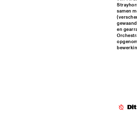
Strayhorn
MARIS HALL
samen met
(verschen
gewaand 
en gearr
ESCHER HALL
Orchestra
opgenome
bewerkin
SPIEGELTENT
ENTREE HALL
Di