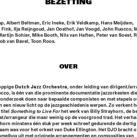
BEZETTING
JANE MONHEIT
p, Albert Beltman, Eric Ineke, Erik Veldkamp, Hans Meijdam, 
 Fink, Ilja Reijngoud, Jan Oosthof, Jan Voogd, John Ruocco, M
artijn Sohier, Mike Booth, Nils van Haften, Peter van Soest, R
EIVIND AARSE
Rob van Bavel, Toon Roos.
ANTONELLO SALIS - SANDRA S
DUO
OVER
17:00
17:30
18:00
18:30
1
oppige 
Dutch Jazz Orchestra
, onder leiding van dirigent/arr
cco, is één van die prominente documentatie jazzorkesten die
MIKE KENAELL
f onderzoek doen naar bepaalde componisten en met stapels o
n een nieuw licht op de jazzgeschiedenis werpen. Zo verkent h
titel 
Something to Live For
 het werk van Billy Strayhorn, de b
t/arrangeur die maar weinig op de voorgrond trad. Het verhaa
horn minstens één stuk per week schreef gedurende de dertig j
zaam was voor het orkest van Duke Ellington. Het DJO bracht o
amelbox uit met originele arrangementen en composities van 