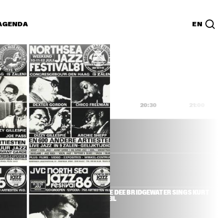
AGENDA
EN
Lijst
PDF
9:00
19:30
20:00
20:30
21:00
R & HERBIE 
DEE DEE BRIDGEWATER SINGS KURT 
WEIL