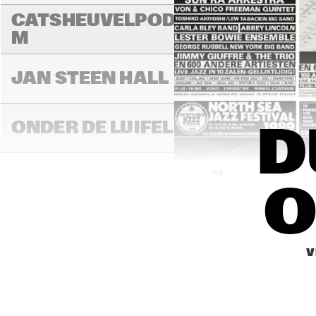
CATSHEUVELPODIU
M
JAN STEEN HALL
ONDER DE LUIFEL
D
16:00
16:30
O
STATENHALL
V
PAUL ACKET 
PAVILLION