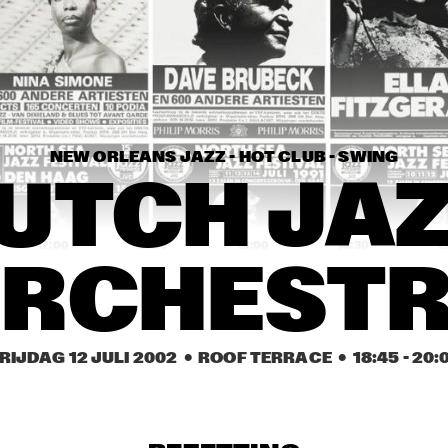
THE JEWS BROTHERS
AVISHAI COHEN AND INTERNA
VAMP BAND
NEW ORLEANS JAZZ - HOT CLUB - SWING
NATIONAL DUTCH JAZZ KIDS ALL STARS (UNDER THE GUIDANC
UTCH JAZ
17:00
17:30
18:00
18:30
1
RCHEST
ANGELIQUE K
TAKE 6
RIJDAG 12 JULI 2002
  •  ROOF TERRACE
  •  
18:45
 - 
20:
DUTCH