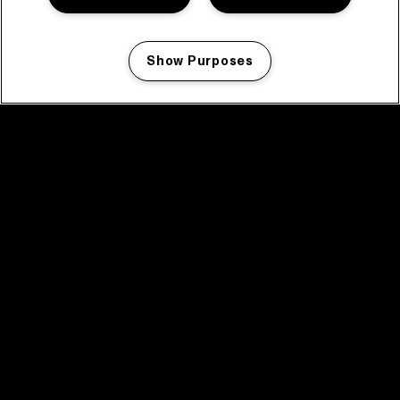
Show Purposes
Manage my cookies
facebook icon
facebook icon
facebook icon
facebook icon
facebook icon
Home
Programma
Programma archief
Nieuws
Tickets
Videoterugblik 2025