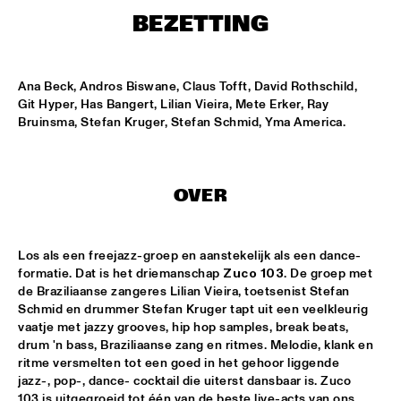
NONE
BEZETTING
DJAZZEX
  •  
17:00
NONE
Ana Beck, Andros Biswane, Claus Tofft, David Rothschild, 
Git Hyper, Has Bangert, Lilian Vieira, Mete Erker, Ray 
KOORENHUIS JUNIOR JAZZERS
  •  
17:00
Bruinsma, Stefan Kruger, Stefan Schmid, Yma America.
ENTREE HALL
NATIONAL DUTCH JAZZ KIDS ALL STARS (UNDER THE 
GUIDANCE OF THE KOORENHUIS)
  •  
17:00
OVER
ONDER DE LUIFEL
THE JEWS BROTHERS
  •  
17:15
Los als een freejazz-groep en aanstekelijk als een dance-
CATSHEUVELPODIUM
formatie. Dat is het driemanschap 
Zuco 103
. De groep met 
de Braziliaanse zangeres Lilian Vieira, toetsenist Stefan 
TINEKE POSTMA TRIO
  •  
17:45
Schmid en drummer Stefan Kruger tapt uit een veelkleurig 
BIRDLAND VIP
vaatje met jazzy grooves, hip hop samples, break beats, 
drum 'n bass, Braziliaanse zang en ritmes. Melodie, klank en 
ritme versmelten tot een goed in het gehoor liggende 
ANTONELLO SALIS - SANDRA SATTO DUO
  •  
18:00
jazz-, pop-, dance- cocktail die uiterst dansbaar is. Zuco 
REMBRANDT HALL
103 is uitgegroeid tot één van de beste live-acts van ons 