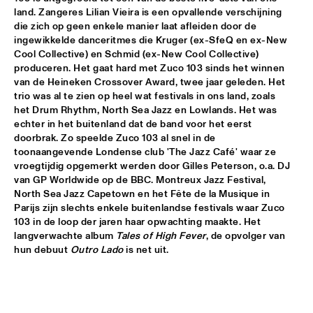
land. Zangeres Lilian Vieira is een opvallende verschijning 
AVISHAI COHEN AND INTERNATIONAL VAMP BAND
  •  
18:00
die zich op geen enkele manier laat afleiden door de 
JAN STEEN HALL
ingewikkelde danceritmes die Kruger (ex-SfeQ en ex-New 
Cool Collective) en Schmid (ex-New Cool Collective) 
produceren. Het gaat hard met Zuco 103 sinds het winnen 
FRANCIEN VAN TUINEN QUINTET
  •  
18:00
van de Heineken Crossover Award, twee jaar geleden. Het 
MARIS HALL
trio was al te zien op heel wat festivals in ons land, zoals 
het Drum Rhythm, North Sea Jazz en Lowlands. Het was 
GRISSOM HIGH SCHOOL JAZZ BAND
  •  
18:00
echter in het buitenland dat de band voor het eerst 
ESCHER HALL
doorbrak. Zo speelde Zuco 103 al snel in de 
toonaangevende Londense club 'The Jazz Café' waar ze 
vroegtijdig opgemerkt werden door Gilles Peterson, o.a. DJ 
TAKE 6
  •  
18:00
van GP Worldwide op de BBC. Montreux Jazz Festival, 
PAUL ACKET PAVILLION
North Sea Jazz Capetown en het Fête de la Musique in 
Parijs zijn slechts enkele buitenlandse festivals waar Zuco 
JANE MONHEIT
  •  
18:15
103 in de loop der jaren haar opwachting maakte. Het 
VAN GOGH HALL
langverwachte album 
Tales of High Fever
, de opvolger van 
hun debuut 
Outro Lado
 is net uit.
AMALGAM
  •  
18:30
SPIEGELTENT