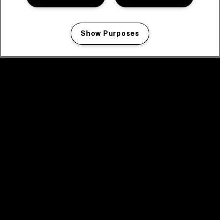
Show Purposes
Manage my cookies
facebook icon
facebook icon
facebook icon
facebook icon
facebook icon
Home
Programma
Programma archief
Nieuws
Tickets
Videoterugblik 2025