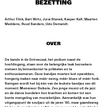
NONE
BEZETTING
DJAZZEX
  •  
17:00
NONE
Arthur Flink, Bart Wirtz, Jurai Stanek, Kasper Kalf, Maarten 
Meddens, Ruud Sanders, Udo Demandt.
KOORENHUIS JUNIOR JAZZERS
  •  
17:00
ENTREE HALL
OVER
NATIONAL DUTCH JAZZ KIDS ALL STARS (UNDER THE 
GUIDANCE OF THE KOORENHUIS)
  •  
17:00
ONDER DE LUIFEL
De bands in de Entreezaal, het podium naast de 
hoofdingang, staan voor de belangrijke taak bezoekers 
THE JEWS BROTHERS
  •  
17:15
meteen bij binnenkomst te prikkelen en te 
CATSHEUVELPODIUM
enthousiasmeren. Deze bandjes moeten lust opwekken, 
hongerig maken naar méér swing, méér blues of méér funk. 
TINEKE POSTMA TRIO
  •  
17:45
Swingen wordt het bij één van de leukste bandjes van dit 
BIRDLAND VIP
moment: 
Monsieur Dubois
. Zes jonge musici uit de jazz 
en de dance bundelen hun krachten en komen tot een 
bonte mengeling van muziekstijlen. Aanvankelijk was hun 
ANTONELLO SALIS - SANDRA SATTO DUO
  •  
18:00
uitgangspunt de souljazz uit de jaren '60, maar gaandeweg 
REMBRANDT HALL