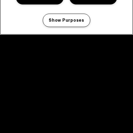
Show Purposes
Manage my cookies
facebook icon
facebook icon
facebook icon
facebook icon
facebook icon
Home
Programma
Programma archief
Nieuws
Tickets
Videoterugblik 2025