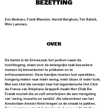
NONE
BEZETTING
DJAZZEX
  •  
17:00
NONE
Eric Bednarz, Frank Meester, Harold Berghuis, Tim Satink, 
Wim Lammen.
KOORENHUIS JUNIOR JAZZERS
  •  
17:00
ENTREE HALL
OVER
NATIONAL DUTCH JAZZ KIDS ALL STARS (UNDER THE 
GUIDANCE OF THE KOORENHUIS)
  •  
17:00
ONDER DE LUIFEL
De bands in de Entreezaal, het podium naast de 
hoofdingang, staan voor de belangrijke taak bezoekers 
THE JEWS BROTHERS
  •  
17:15
meteen bij binnenkomst te prikkelen en te 
CATSHEUVELPODIUM
enthousiasmeren. Deze bandjes moeten lust opwekken, 
hongerig maken naar méér swing, méér blues of méér funk. 
TINEKE POSTMA TRIO
  •  
17:45
Met een titel die verwijst naar het legendarische Hot Club 
BIRDLAND VIP
de France van Stéphane Grappelli maakt 
Hot Club De 
Frank
 muziek die ze zelf omschrijven als een mengeling 
van 'swing, musette en variété'. Als salonorkest van het 
ANTONELLO SALIS - SANDRA SATTO DUO
  •  
18:00
Amsterdam Amstel Hotel kregen ze de smaak te pakken. 
REMBRANDT HALL