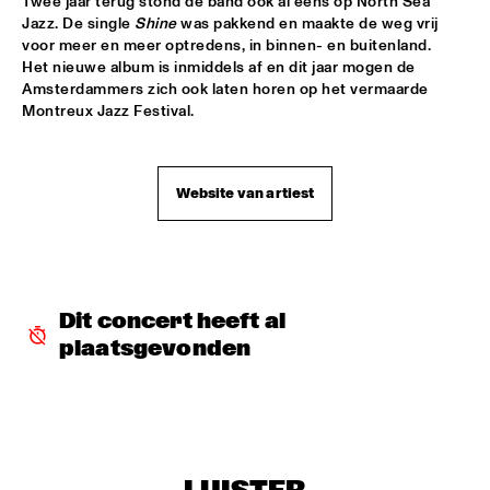
Twee jaar terug stond de band ook al eens op North Sea 
Jazz. De single 
Shine
 was pakkend en maakte de weg vrij 
AVISHAI COHEN AND INTERNATIONAL VAMP BAND
  •  
18:00
voor meer en meer optredens, in binnen- en buitenland. 
JAN STEEN HALL
Het nieuwe album is inmiddels af en dit jaar mogen de 
Amsterdammers zich ook laten horen op het vermaarde 
Montreux Jazz Festival.
FRANCIEN VAN TUINEN QUINTET
  •  
18:00
MARIS HALL
GRISSOM HIGH SCHOOL JAZZ BAND
  •  
18:00
Website van artiest
ESCHER HALL
TAKE 6
  •  
18:00
PAUL ACKET PAVILLION
Dit concert heeft al 
JANE MONHEIT
  •  
18:15
plaatsgevonden
VAN GOGH HALL
AMALGAM
  •  
18:30
SPIEGELTENT