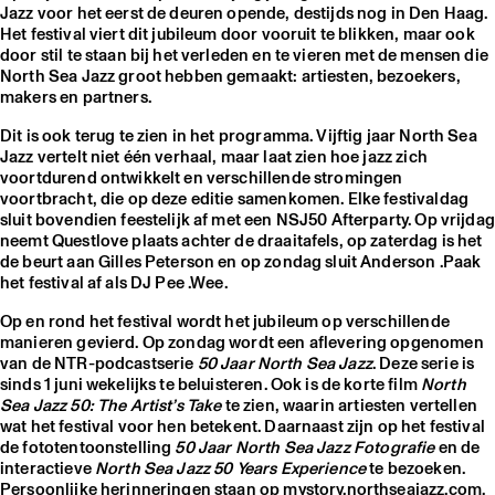
Jazz voor het eerst de deuren opende, destijds nog in Den Haag.
Het festival viert dit jubileum door vooruit te blikken, maar ook
door stil te staan bij het verleden en te vieren met de mensen die
North Sea Jazz groot hebben gemaakt: artiesten, bezoekers,
makers en partners.
Dit is ook terug te zien in het programma. Vijftig jaar North Sea
Jazz vertelt niet één verhaal, maar laat zien hoe jazz zich
voortdurend ontwikkelt en verschillende stromingen
voortbracht, die op deze editie samenkomen. Elke festivaldag
sluit bovendien feestelijk af met een NSJ50 Afterparty. Op vrijdag
neemt Questlove plaats achter de draaitafels, op zaterdag is het
de beurt aan Gilles Peterson en op zondag sluit Anderson .Paak
het festival af als DJ Pee .Wee.
Op en rond het festival wordt het jubileum op verschillende
manieren gevierd. Op zondag wordt een aflevering opgenomen
van de NTR-podcastserie
50 Jaar North Sea Jazz
. Deze serie is
sinds 1 juni wekelijks te beluisteren. Ook is de korte film
North
Sea Jazz 50: The Artist’s Take
te zien, waarin artiesten vertellen
wat het festival voor hen betekent. Daarnaast zijn op het festival
de fototentoonstelling
50 Jaar North Sea Jazz Fotografie
en de
interactieve
North Sea Jazz 50 Years Experience
te bezoeken.
Persoonlijke herinneringen staan op mystory.northseajazz.com.