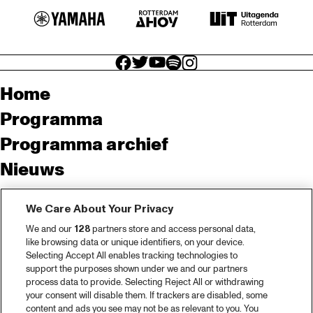
facebook icon
facebook icon
facebook icon
facebook icon
facebook icon
Home
Programma
Programma archief
Nieuws
Tickets
We Care About Your Privacy
Videoterugblik 2025
We and our
128
partners store and access personal data,
2025 in webstories
like browsing data or unique identifiers, on your device.
Selecting Accept All enables tracking technologies to
Spotify
support the purposes shown under we and our partners
process data to provide. Selecting Reject All or withdrawing
Partners
your consent will disable them. If trackers are disabled, some
content and ads you see may not be as relevant to you. You