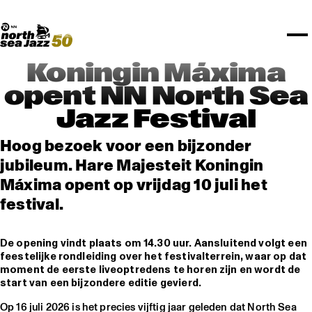
TICKETS
NPO Blend
I love my ears
Fundashon Bon Intenshon
PROGRAMMA'S
Transition Festival
Official website
Compositieopdracht
OVERZICHT
Rotterdam Festivals
Plattegrond
TTEP
PRAKTISCH
SPOTIFY PLAYLISTEN
Rockit Festival
Merchandise
FESTIVAL PARTNERS
STËLZ
UNICEF
ALGEMEEN
Boy Edgar Prijs
Art posters
NSJ50
MEDIA PARTNERS
Rotterdam Tourist Information
KPN
ROTTERDAM
Mojo Jazz mailing
Koningin Máxima
OVERIGE PARTNERS
Spotify playlisten
North Sea Round Town
PARTNERS
CURACAO
opent NN North Sea
North Sea Jazz video archief
I love my ears
PROJECTS
Jazz Festival
OVER NSJ
Hoog bezoek voor een bijzonder
AGENDA
jubileum. Hare Majesteit Koningin
Máxima opent op vrijdag 10 juli het
festival.
De opening vindt plaats om 14.30 uur. Aansluitend volgt een
feestelijke rondleiding over het festivalterrein, waar op dat
moment de eerste liveoptredens te horen zijn en wordt de
start van een bijzondere editie gevierd.
Op 16 juli 2026 is het precies vijftig jaar geleden dat North Sea