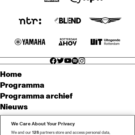
facebook icon
facebook icon
facebook icon
facebook icon
facebook icon
Home
Programma
Programma archief
Nieuws
Tickets
We Care About Your Privacy
Videoterugblik 2025
We and our
128
partners store and access personal data,