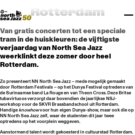
TICKETS
NPO Blend
I love my ears
Fundashon Bon Intenshon
North Sea Jazz in
PROGRAMMA'S
Transition Festival
Official website
Compositieopdracht
OVERZICHT
Rotterdam Festivals
Plattegrond
TTEP
PRAKTISCH
Rotterdam
SPOTIFY PLAYLISTEN
Rockit Festival
Merchandise
FESTIVAL PARTNERS
STËLZ
UNICEF
ALGEMEEN
Boy Edgar Prijs
Art posters
NSJ50
MEDIA PARTNERS
Rotterdam Tourist Information
KPN
ROTTERDAM
Mojo Jazz mailing
Van gratis concerten tot een speciale
OVERIGE PARTNERS
Spotify playlisten
North Sea Round Town
PARTNERS
CURACAO
tram in de huiskleuren: de vijftigste
North Sea Jazz video archief
I love my ears
PROJECTS
verjaardag van North Sea Jazz
OVER NSJ
weerklinkt deze zomer door heel
Rotterdam.
AGENDA
Zo presenteert NN North Sea Jazz – mede mogelijk gemaakt
door Rotterdam Festivals – op het Dunya Festival optredens van
de Surinaamse band La Rouge en van Theon Cross. Deze Britse
tubavirtuoos verzorgt daar bovendien de jaarlijkse NSJ-
workshop voor de SKVR Brassbandschool uit Rotterdam.
Handige
knowhow
voor hun eigen Dunya-show, maar ook die op
NN North Sea Jazz zelf, waar de studenten dit jaar twee
optredens op het voorplein weggeven.
Aanstormend talent wordt gekoesterd in cultuurstad Rotterdam.