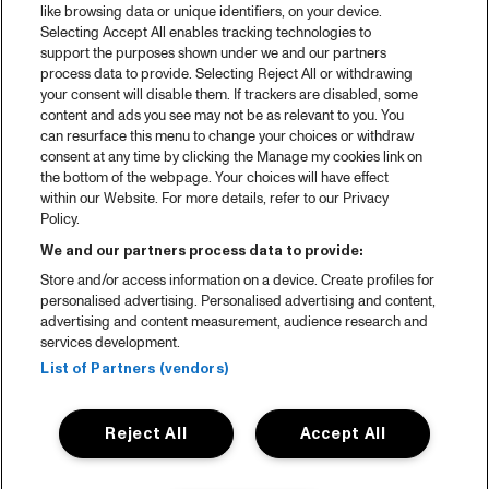
2025 in webstories
like browsing data or unique identifiers, on your device.
Selecting Accept All enables tracking technologies to
Spotify
support the purposes shown under we and our partners
process data to provide. Selecting Reject All or withdrawing
Partners
your consent will disable them. If trackers are disabled, some
content and ads you see may not be as relevant to you. You
Projects
can resurface this menu to change your choices or withdraw
consent at any time by clicking the Manage my cookies link on
Over North Sea Jazz
the bottom of the webpage. Your choices will have effect
within our Website. For more details, refer to our Privacy
Concertagenda
Policy.
Contact
We and our partners process data to provide:
Store and/or access information on a device. Create profiles for
Pers
personalised advertising. Personalised advertising and content,
Weet waar je koopt
advertising and content measurement, audience research and
services development.
Huisregels
List of Partners (vendors)
Privacy statement
Reject All
Accept All
Accessibility Statement
Cookie policy