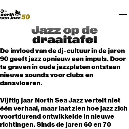
TICKETS
NPO Blend
I love my ears
Fundashon Bon Intenshon
PROGRAMMA'S
Transition Festival
Official website
Compositieopdracht
OVERZICHT
Rotterdam Festivals
Plattegrond
TTEP
PRAKTISCH
SPOTIFY PLAYLISTEN
Rockit Festival
Merchandise
FESTIVAL PARTNERS
STËLZ
UNICEF
ALGEMEEN
Boy Edgar Prijs
Art posters
NSJ50
MEDIA PARTNERS
Rotterdam Tourist Information
KPN
ROTTERDAM
Mojo Jazz mailing
Jazz op de
OVERIGE PARTNERS
Spotify playlisten
North Sea Round Town
PARTNERS
CURACAO
draaitafel
North Sea Jazz video archief
I love my ears
PROJECTS
OVER NSJ
De invloed van de dj-cultuur in de jaren
90 geeft jazz opnieuw een impuls. Door
AGENDA
te graven in oude jazzplaten ontstaan
nieuwe sounds voor clubs en
dansvloeren.
Vijftig jaar North Sea Jazz vertelt niet
één verhaal, maar laat zien hoe jazz zich
voortdurend ontwikkelde in nieuwe
richtingen. Sinds de jaren 60 en 70