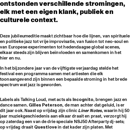
ontstonden verschillende stromingen,
elk met een eigen klank, publiek en
culturele context.
Deze jubileumeditie maakt zichtbaar hoe die lijnen, van spirituele
en politieke jazz tot vrije improvisatie, van fusion tot neo-soul en
van Europese experimenten tot hedendaagse global scenes,
elkaar steeds zijn blijven beïnvloeden en samenkomen in het
hier en nu.
In het bijzondere jaar van de vijftigste verjaardag stelde het
festival een programma samen met artiesten die elk
toonaangevend zijn binnen een bepaalde stroming in het brede
spectrum wat jazz is geworden.
Labels als Talking Loud, met acts als
Incognito
, brengen jazz en
dance samen
. Gilles Peterson
, de man achter dat geluid, is er
dit jaar ook. Naast op vrijdag zijn clinic
Liner Notes
, waarin hij 50
jaar muziekgeschiedenis aan elkaar draait en praat, verzorgt hij
op zaterdag een van de drie speciale NSJ50 Afterparty dj-sets;
op vrijdag draait
Questlove
in dat kader zijn platen. Met