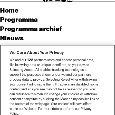
Home
Programma
Programma archief
Nieuws
Tickets
We Care About Your Privacy
Videoterugblik 2025
We and our
128
partners store and access personal data,
2025 in webstories
like browsing data or unique identifiers, on your device.
Selecting Accept All enables tracking technologies to
Spotify
support the purposes shown under we and our partners
process data to provide. Selecting Reject All or withdrawing
Partners
your consent will disable them. If trackers are disabled, some
content and ads you see may not be as relevant to you. You
Projects
can resurface this menu to change your choices or withdraw
consent at any time by clicking the Manage my cookies link on
Over North Sea Jazz
the bottom of the webpage. Your choices will have effect
within our Website. For more details, refer to our Privacy
Concertagenda
Policy.