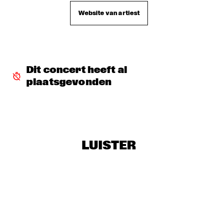
THE PHILHARMONIK
  •  
16:30
Website van artiest
CONGO
CHAERIN IM TRIO
  •  
16:45
MURRAY
Dit concert heeft al 
JORDAN RAKEI
  •  
16:45
plaatsgevonden
MAAS
THE SYMPHONIC MUSIC OF WAYNE SHORTER
  •  
16:45
AMAZON
ANNE-ROOS
  •  
17:00
LUISTER
CODARTS TALENT STAGE
AMSTERDAM FUNK ORCHESTRA FT. LILIAN VIEIRA AND 
EFRAÏM TRUJILLO
  •  
17:15
MISSISSIPPI 
SAMULNORI NEWDOT 
  •  
17:15