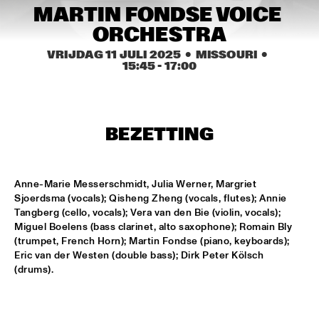
MISSISSIPPI TERRACE
MARTIN FONDSE VOICE 
ORCHESTRA
FRA LUISE TRIO
  •  
15:15
CODARTS TALENT STAGE
VRIJDAG 11 JULI 2025
  •  MISSOURI
  •  
15:45
 - 
17:00
DEKOOR X USBB
  •  
15:15
MISSISSIPPI 
BEZETTING
JAZZ ORCHESTRA OF THE CONCERTGEBOUW FT. FAY 
CLAASSEN, ANNA SERIERSE & ESTHER VAN HEES
  •  
15:30
MADEIRA
Anne-Marie Messerschmidt, Julia Werner, Margriet 
DEWOLFF
  •  
15:45
Sjoerdsma (vocals); Qisheng Zheng (vocals, flutes); Annie 
NILE
Tangberg (cello, vocals); Vera van den Bie (violin, vocals); 
Miguel Boelens (bass clarinet, alto saxophone); Romain Bly 
(trumpet, French Horn); Martin Fondse (piano, keyboards); 
JAMILA WOODS
  •  
15:45
Eric van der Westen (double bass); Dirk Peter Kölsch 
DARLING
(drums).
JERRON PAXTON
  •  
15:45
CONGO SQUARE