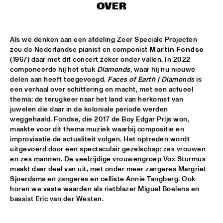
OVER
MARTIN FONDSE VOICE ORCHESTRA
  •  
15:45
MISSOURI
Als we denken aan een afdeling Zeer Speciale Projecten 
zou de Nederlandse pianist en componist 
Martin Fondse
DJ KLAPSALON
  •  
16:00
(1967) daar met dit concert zeker onder vallen. In 2022 
TIGRIS
componeerde hij het stuk
 Diamonds
, waar hij nu nieuwe 
delen aan heeft toegevoegd. 
Faces of Earth | Diamonds 
is 
MADELEINE PEYROUX
  •  
16:00
een verhaal over schittering en macht, met een actueel 
HUDSON
thema: de terugkeer naar het land van herkomst van 
juwelen die daar in de koloniale periode werden 
weggehaald. Fondse, die 2017 de Boy Edgar Prijs won, 
MOLLY
  •  
16:00
maakte voor dit thema muziek waarbij compositie en 
OPERATOR MUSIC CAFÉ
improvisatie de actualiteit volgen. Het optreden
wordt 
uitgevoerd door een spectaculair gezelschap: zes vrouwen 
BENJAMIN HERMAN MEETS MELISSA ALDANA
  •  
16:15
en zes mannen. De veelzijdige vrouwengroep Vox Sturmus 
CENTRAL PARK STAGE 2
maakt daar deel van uit, met onder meer zangeres Margriet 
Sjoerdsma en zangeres en celliste Annie Tangberg. Ook 
horen we vaste waarden als rietblazer Miguel Boelens en 
JULIE CAMPICHE QUARTET - YOU MATTER 
  •  
16:30
bassist Eric van der Westen. 
YENISEI