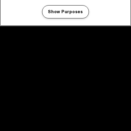
Show Purposes
Manage my cookies
facebook icon
facebook icon
facebook icon
facebook icon
facebook icon
Home
Programma
Programma archief
Nieuws
Tickets
Videoterugblik 2025
2025 in webstories